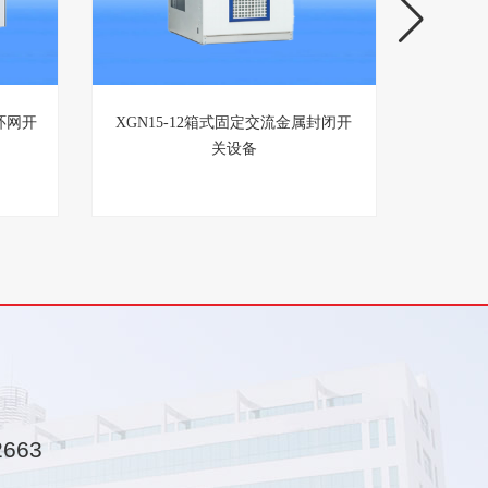
环网开
XGN15-12箱式固定交流金属封闭开
HXGN
关设备
2663