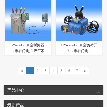
ZW8-12F真空断路器
FZW28-12F真空负荷开
（带看门狗)生产厂家
关（带看门狗）
«
1
2
3
4
5
6
7
»
产品中心
最新产品