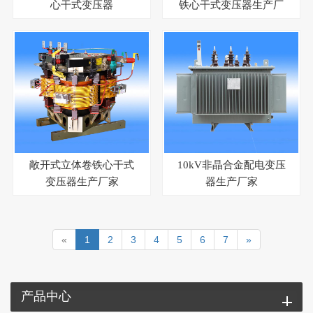
心干式变压器
铁心干式变压器生产厂
家
敞开式立体卷铁心干式
10kV非晶合金配电变压
变压器生产厂家
器生产厂家
«
1
2
3
4
5
6
7
»
产品中心