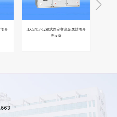
环网开
XGN15-12箱式固定交流金属封闭开
HXGN
关设备
2663